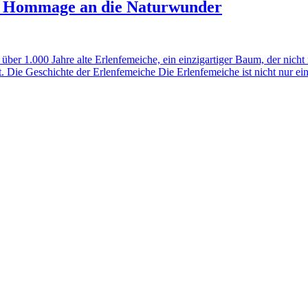
ne Hommage an die Naturwunder
e über 1.000 Jahre alte Erlenfemeiche, ein einzigartiger Baum, der nich
t. Die Geschichte der Erlenfemeiche Die Erlenfemeiche ist nicht nur 