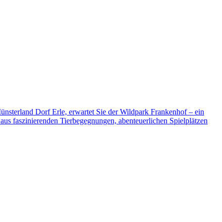
sterland Dorf Erle, erwartet Sie der Wildpark Frankenhof – ein
g aus faszinierenden Tierbegegnungen, abenteuerlichen Spielplätzen