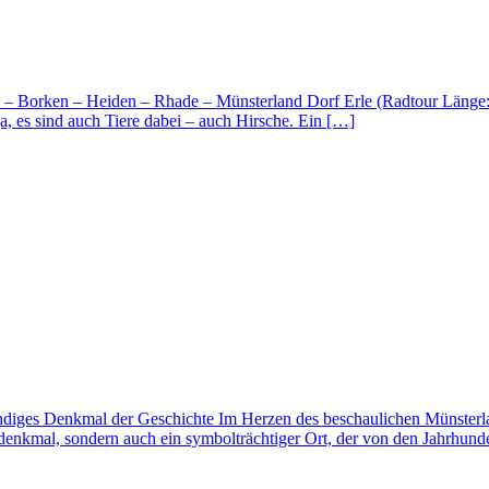
 Borken – Heiden – Rhade – Münsterland Dorf Erle (Radtour Länge: ca
, es sind auch Tiere dabei – auch Hirsche. Ein […]
ndiges Denkmal der Geschichte Im Herzen des beschaulichen Münsterlan
rdenkmal, sondern auch ein symbolträchtiger Ort, der von den Jahrhund