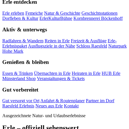
Erle entdecken
Erle erleben
Femeiche
Natur & Geschichte
Geschichtsstationen
Dorfleben & Kultur
ErlerKulturBühne
Kornbrennerei Böckenhoff
Aktiv & unterwegs
Radfahren & Wandern
Reiten in Erle
Freizeit & Ausflüge
Erle-
Erlebnispaket
Ausflugsziele in der Nähe
Schloss Raesfeld
Naturpark
Hohe Mark
Genießen & bleiben
Essen & Trinken
Übernachten in Erle
Heiraten in Erle
HUB Erle
Münsterland Shop
Veranstaltungen & Tickets
Gut vorbereitet
Gut versorgt vor Ort
Anfahrt & Routenplaner
Partner im Dorf
Raesfeld Erlebnis
Neues aus Erle
Kontakt
Ausgezeichnete Natur- und Urlaubserlebnisse
Erle – offiziell sehenswert