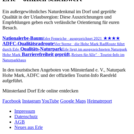
Ein außergewöhnliches Naturdenkmal im Dorf und geprüfte
Qualität in der Urlaubsregion: Diese Auszeichnungen und
Empfehlungen geben euch verlässliche Orientierung für euren
Besuch.
Nationalerbe-Baum
★★★★
Erler Femeiche · ausgezeichnet 2021
ADFC-Qualitätsradroute
Vier Sterne · die Hohe Mark RadRoute führt
Qualitäts-Naturpark
durch Erle
Erle liegt im ausgezeichneten Naturpark
Barrierefreiheit geprüft
Hohe Mark
„Reisen für Alle“ · Tourist-Info im
Naturparkhaus
In den touristischen Angeboten von Münsterland e. V., Naturpark
Hohe Mark, ADFC und der offiziellen Tourist-Info Raesfeld
aufgeführt.
Münsterland Dorf Erle online entdecken
Facebook
Instagram
YouTube
Google Maps
Heimatreport
Impressum
Datenschutz
AGB
Neues aus Erle