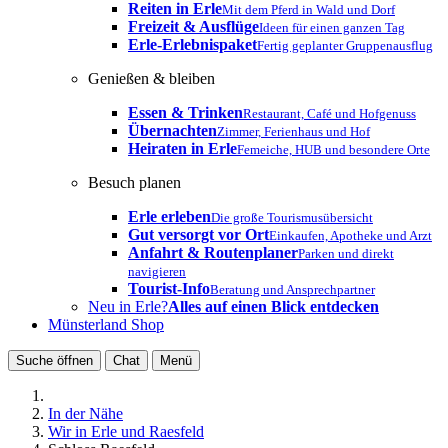
Reiten in Erle
Mit dem Pferd in Wald und Dorf
Freizeit & Ausflüge
Ideen für einen ganzen Tag
Erle-Erlebnispaket
Fertig geplanter Gruppenausflug
Genießen & bleiben
Essen & Trinken
Restaurant, Café und Hofgenuss
Übernachten
Zimmer, Ferienhaus und Hof
Heiraten in Erle
Femeiche, HUB und besondere Orte
Besuch planen
Erle erleben
Die große Tourismusübersicht
Gut versorgt vor Ort
Einkaufen, Apotheke und Arzt
Anfahrt & Routenplaner
Parken und direkt
navigieren
Tourist-Info
Beratung und Ansprechpartner
Neu in Erle?
Alles auf einen Blick entdecken
Münsterland Shop
Suche öffnen
Chat
Menü
In der Nähe
Wir in Erle und Raesfeld