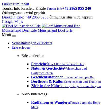
Direkt zum Inhalt
Tourist-Info Raesfeld & Erle
+49 2865 955-240
Tourist-Info
Öffnungsstatus wird geprüft
Direkt in Erle:
+49 2865 8235
Öffnungsstatus wird geprüft
Google Maps
Münsterland Dorf Erle
Münsterland Dorf Erle
Menü
Veranstaltungen & Tickets
Erle erleben
Erle entdecken
Femeiche
Über 1.000 Jahre Geschichte
Natur & Geschichte
Wahrzeichen und
Dorfgeschichten
Geschichtsstationen
Erle zu Fuß und per Rad
Dorfleben & Kultur
Gemeinschaft und Tradition
Ziele in der Nähe
Schloss, Tiergarten und Region
Aktiv unterwegs
Radfahren & Wandern
Touren durch die Hohe
Mark