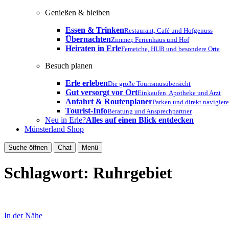
Genießen & bleiben
Essen & Trinken
Restaurant, Café und Hofgenuss
Übernachten
Zimmer, Ferienhaus und Hof
Heiraten in Erle
Femeiche, HUB und besondere Orte
Besuch planen
Erle erleben
Die große Tourismusübersicht
Gut versorgt vor Ort
Einkaufen, Apotheke und Arzt
Anfahrt & Routenplaner
Parken und direkt navigier
Tourist-Info
Beratung und Ansprechpartner
Neu in Erle?
Alles auf einen Blick entdecken
Münsterland Shop
Suche öffnen
Chat
Menü
Schlagwort:
Ruhrgebiet
In der Nähe