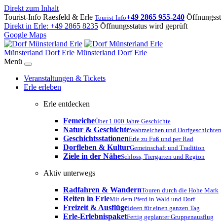
Direkt zum Inhalt
Tourist-Info Raesfeld & Erle
+49 2865 955-240
Öffnungsst
Tourist-Info
Direkt in Erle:
+49 2865 8235
Öffnungsstatus wird geprüft
Google Maps
Münsterland Dorf Erle
Münsterland Dorf Erle
Menü
Veranstaltungen & Tickets
Erle erleben
Erle entdecken
Femeiche
Über 1.000 Jahre Geschichte
Natur & Geschichte
Wahrzeichen und Dorfgeschichte
Geschichtsstationen
Erle zu Fuß und per Rad
Dorfleben & Kultur
Gemeinschaft und Tradition
Ziele in der Nähe
Schloss, Tiergarten und Region
Aktiv unterwegs
Radfahren & Wandern
Touren durch die Hohe Mark
Reiten in Erle
Mit dem Pferd in Wald und Dorf
Freizeit & Ausflüge
Ideen für einen ganzen Tag
Erle-Erlebnispaket
Fertig geplanter Gruppenausflug