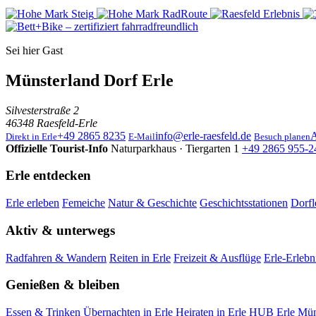
Sei hier Gast
Münsterland Dorf Erle
Silvesterstraße 2
46348 Raesfeld-Erle
+49 2865 8235
info@erle-raesfeld.de
A
Direkt in Erle
E-Mail
Besuch planen
Offizielle Tourist-Info
Naturparkhaus · Tiergarten 1
+49 2865 955-2
Erle entdecken
Erle erleben
Femeiche
Natur & Geschichte
Geschichtsstationen
Dorfl
Aktiv & unterwegs
Radfahren & Wandern
Reiten in Erle
Freizeit & Ausflüge
Erle-Erlebn
Genießen & bleiben
Essen & Trinken
Übernachten in Erle
Heiraten in Erle
HUB Erle
Mün