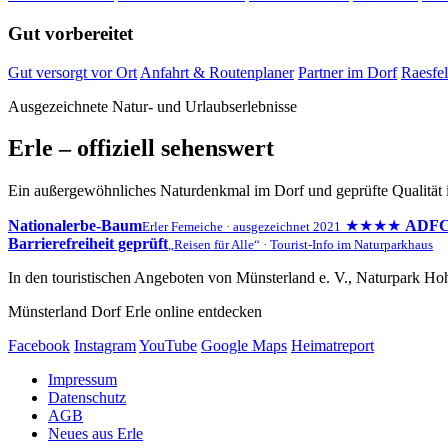
Gut vorbereitet
Gut versorgt vor Ort
Anfahrt & Routenplaner
Partner im Dorf
Raesfel
Ausgezeichnete Natur- und Urlaubserlebnisse
Erle – offiziell sehenswert
Ein außergewöhnliches Naturdenkmal im Dorf und geprüfte Qualität 
Nationalerbe-Baum
★★★★
ADFC-
Erler Femeiche · ausgezeichnet 2021
Barrierefreiheit geprüft
„Reisen für Alle“ · Tourist-Info im Naturparkhaus
In den touristischen Angeboten von Münsterland e. V., Naturpark Hoh
Münsterland Dorf Erle online entdecken
Facebook
Instagram
YouTube
Google Maps
Heimatreport
Impressum
Datenschutz
AGB
Neues aus Erle