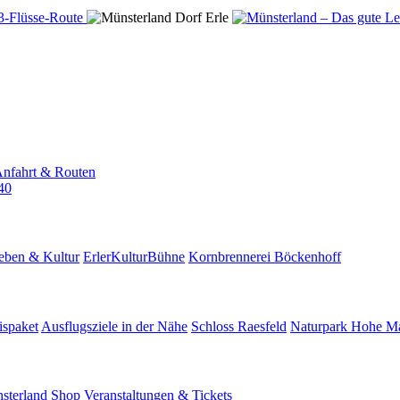
nfahrt & Routen
40
eben & Kultur
ErlerKulturBühne
Kornbrennerei Böckenhoff
ispaket
Ausflugsziele in der Nähe
Schloss Raesfeld
Naturpark Hohe M
sterland Shop
Veranstaltungen & Tickets