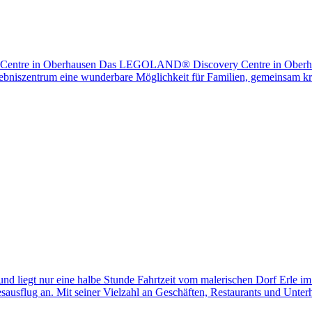
ntre in Oberhausen Das LEGOLAND® Discovery Centre in Oberhausen 
Erlebniszentrum eine wunderbare Möglichkeit für Familien, gemeinsam k
und liegt nur eine halbe Stunde Fahrtzeit vom malerischen Dorf Erle i
agesausflug an. Mit seiner Vielzahl an Geschäften, Restaurants und Unte