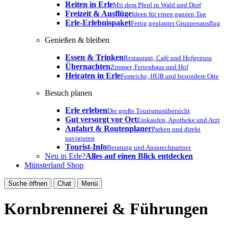
Reiten in Erle
Mit dem Pferd in Wald und Dorf
Freizeit & Ausflüge
Ideen für einen ganzen Tag
Erle-Erlebnispaket
Fertig geplanter Gruppenausflug
Genießen & bleiben
Essen & Trinken
Restaurant, Café und Hofgenuss
Übernachten
Zimmer, Ferienhaus und Hof
Heiraten in Erle
Femeiche, HUB und besondere Orte
Besuch planen
Erle erleben
Die große Tourismusübersicht
Gut versorgt vor Ort
Einkaufen, Apotheke und Arzt
Anfahrt & Routenplaner
Parken und direkt
navigieren
Tourist-Info
Beratung und Ansprechpartner
Neu in Erle?
Alles auf einen Blick entdecken
Münsterland Shop
Suche öffnen
Chat
Menü
Kornbrennerei & Führungen