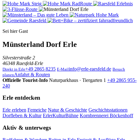
Sei hier Gast
Münsterland Dorf Erle
Silvesterstraße 2
46348 Raesfeld-Erle
+49 2865 8235
info@erle-raesfeld.de
Direkt in Erle
E-Mail
Besuch
Anfahrt & Routen
planen
Offizielle Tourist-Info
Naturparkhaus · Tiergarten 1
+49 2865 955-
240
Erle entdecken
Erle erleben
Femeiche
Natur & Geschichte
Geschichtsstationen
Dorfleben & Kultur
ErlerKulturBühne
Kornbrennerei Böckenhoff
Aktiv & unterwegs
Radfahren & Wandern
Reiten in Erle
Freizeit & Ausflüge
Erle-