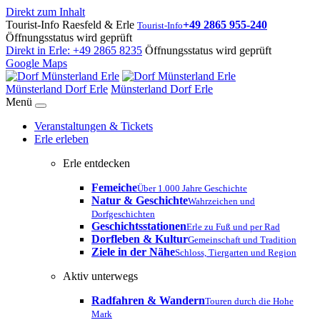
Direkt zum Inhalt
Tourist-Info Raesfeld & Erle
+49 2865 955-240
Tourist-Info
Öffnungsstatus wird geprüft
Direkt in Erle:
+49 2865 8235
Öffnungsstatus wird geprüft
Google Maps
Münsterland Dorf Erle
Münsterland Dorf Erle
Menü
Veranstaltungen & Tickets
Erle erleben
Erle entdecken
Femeiche
Über 1.000 Jahre Geschichte
Natur & Geschichte
Wahrzeichen und
Dorfgeschichten
Geschichtsstationen
Erle zu Fuß und per Rad
Dorfleben & Kultur
Gemeinschaft und Tradition
Ziele in der Nähe
Schloss, Tiergarten und Region
Aktiv unterwegs
Radfahren & Wandern
Touren durch die Hohe
Mark